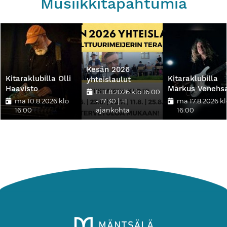
Musiikkitapahtumia
Kesän 2026
Kitaraklubilla Olli
Kitaraklubilla
yhteislaulut
Haavisto
Markus Venehs
ti 11.8.2026 klo 16:00
ma 10.8.2026 klo
- 17:30
| +1
ma 17.8.2026 kl
16:00
ajankohta
16:00