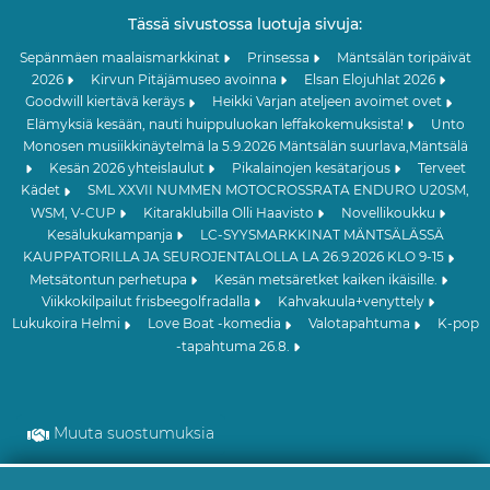
Tässä sivustossa luotuja sivuja:
Sepänmäen maalaismarkkinat
Prinsessa
Mäntsälän toripäivät
2026
Kirvun Pitäjämuseo avoinna
Elsan Elojuhlat 2026
Goodwill kiertävä keräys
Heikki Varjan ateljeen avoimet ovet
Elämyksiä kesään, nauti huippuluokan leffakokemuksista!
Unto
Monosen musiikkinäytelmä la 5.9.2026 Mäntsälän suurlava,Mäntsälä
Kesän 2026 yhteislaulut
Pikalainojen kesätarjous
Terveet
Kädet
SML XXVII NUMMEN MOTOCROSSRATA ENDURO U20SM,
WSM, V-CUP
Kitaraklubilla Olli Haavisto
Novellikoukku
Kesälukukampanja
LC-SYYSMARKKINAT MÄNTSÄLÄSSÄ
KAUPPATORILLA JA SEUROJENTALOLLA LA 26.9.2026 KLO 9-15
Metsätontun perhetupa
Kesän metsäretket kaiken ikäisille.
Viikkokilpailut frisbeegolfradalla
Kahvakuula+venyttely
Lukukoira Helmi
Love Boat -komedia
Valotapahtuma
K-pop
-tapahtuma 26.8.
Muuta suostumuksia