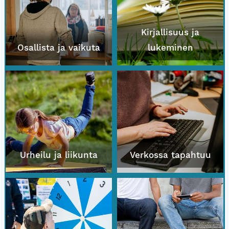
Kirjallisuus ja
Osallista ja vaikuta
lukeminen
Urheilu ja liikunta
Verkossa tapahtuu