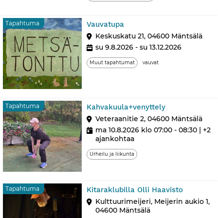
Tapahtuma
Tapahtuma
Vauvatupa
Keskuskatu 21, 04600 Mäntsälä
su 9.8.2026 - su 13.12.2026
Muut tapahtumat
vauvat
Tapahtuma
Tapahtuma
Kahvakuula+venyttely
Veteraanitie 2, 04600 Mäntsälä
ma 10.8.2026 klo 07:00 - 08:30
| +2
ajankohtaa
Urheilu ja liikunta
Tapahtu
Tapahtuma
Kitaraklubilla Olli Haavisto
Kulttuurimeijeri, Meijerin aukio 1,
04600 Mäntsälä