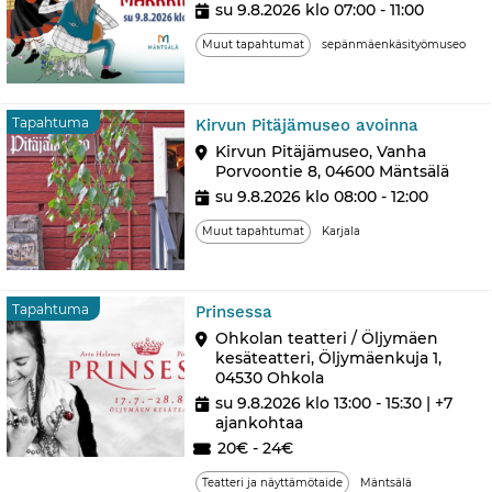
su 9.8.2026 klo 07:00 - 11:00
Muut tapahtumat
sepänmäenkäsityömuseo
Tapaht
Tapahtuma
Kirvun Pitäjämuseo avoinna
Kirvun Pitäjämuseo, Vanha
Porvoontie 8, 04600 Mäntsälä
su 9.8.2026 klo 08:00 - 12:00
Muut tapahtumat
Karjala
Tapahtuma
Tapahtuma
Prinsessa
Ohkolan teatteri / Öljymäen
kesäteatteri, Öljymäenkuja 1,
04530 Ohkola
su 9.8.2026 klo 13:00 - 15:30
| +7
ajankohtaa
20€ - 24€
Teatteri ja näyttämötaide
Mäntsälä