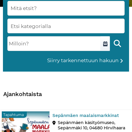
Etsi vapaamuotoisella sanahaulla. Lista päivitty
Kategoria
Valitse päivämääräväli. Lista päivittyy heti valin
Syötä yksi päivämäärä tai aikaväli muodossa D.M.
Siirry tarkennettuun hakuun
Ajankohtaista
Tapa
Tapahtuma
Sepänmäen maalaismarkkinat
Sepänmäen käsityömuseo,
Sepänmäki 10, 04680 Hirvihaara