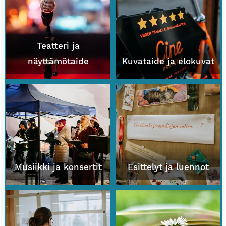
Teatteri ja
näyttämötaide
Kuvataide ja elokuvat
Musiikki ja konsertit
Esittelyt ja luennot