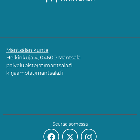
Mäntsälän kunta
Heikinkuja 4, 04600 Mäntsälä
palvelupiste(at)mantsala.fi
kirjaamo(at)mantsala.fi
Seuraa somessa