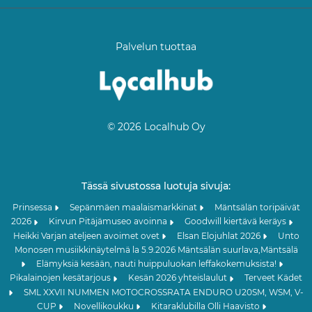
Palvelun tuottaa
© 2026 Localhub Oy
Tässä sivustossa luotuja sivuja:
Prinsessa
Sepänmäen maalaismarkkinat
Mäntsälän toripäivät
2026
Kirvun Pitäjämuseo avoinna
Goodwill kiertävä keräys
Heikki Varjan ateljeen avoimet ovet
Elsan Elojuhlat 2026
Unto
Monosen musiikkinäytelmä la 5.9.2026 Mäntsälän suurlava,Mäntsälä
Elämyksiä kesään, nauti huippuluokan leffakokemuksista!
Pikalainojen kesätarjous
Kesän 2026 yhteislaulut
Terveet Kädet
SML XXVII NUMMEN MOTOCROSSRATA ENDURO U20SM, WSM, V-
CUP
Novellikoukku
Kitaraklubilla Olli Haavisto