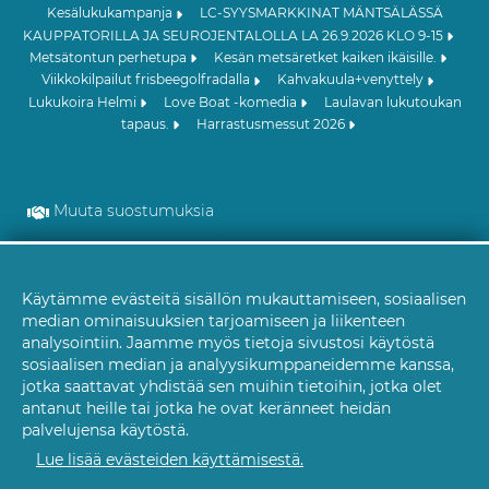
Kesälukukampanja
LC-SYYSMARKKINAT MÄNTSÄLÄSSÄ
KAUPPATORILLA JA SEUROJENTALOLLA LA 26.9.2026 KLO 9-15
Metsätontun perhetupa
Kesän metsäretket kaiken ikäisille.
Viikkokilpailut frisbeegolfradalla
Kahvakuula+venyttely
Lukukoira Helmi
Love Boat -komedia
Laulavan lukutoukan
tapaus.
Harrastusmessut 2026
Muuta suostumuksia
Käytämme evästeitä sisällön mukauttamiseen, sosiaalisen
Evästeet
median ominaisuuksien tarjoamiseen ja liikenteen
analysointiin. Jaamme myös tietoja sivustosi käytöstä
sosiaalisen median ja analyysikumppaneidemme kanssa,
jotka saattavat yhdistää sen muihin tietoihin, jotka olet
antanut heille tai jotka he ovat keränneet heidän
palvelujensa käytöstä.
Lue lisää evästeiden käyttämisestä.