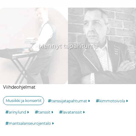
Mennyt tapahtuma
Viihdeohjelmat
Musiikki ja konsertit
tanssijatapahtumat
kimmotoivola
arinylund
tanssit
lavatanssit
mantsalanseurojentalo