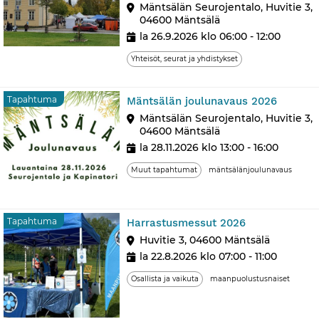
Mäntsälän Seurojentalo, Huvitie 3,
04600 Mäntsälä
la 26.9.2026 klo 06:00 - 12:00
Yhteisöt, seurat ja yhdistykset
Tapah
Tapahtuma
Mäntsälän joulunavaus 2026
Mäntsälän Seurojentalo, Huvitie 3,
04600 Mäntsälä
la 28.11.2026 klo 13:00 - 16:00
Muut tapahtumat
mäntsälänjoulunavaus
Tapahtuma
Tapahtuma
Harrastusmessut 2026
Huvitie 3, 04600 Mäntsälä
la 22.8.2026 klo 07:00 - 11:00
Osallista ja vaikuta
maanpuolustusnaiset