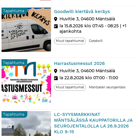
Tapahtum
Tapahtuma
Goodwill kiertävä keräys
Huvitie 3, 04600 Mäntsälä
la 15.8.2026 klo 07:45 - 08:25
| +1
ajankohta
Muut tapahtumat
Goodwill
Tapahtuma
Tapahtuma
Harrastusmessut 2026
Huvitie 3, 04600 Mäntsälä
la 22.8.2026 klo 07:00 - 11:00
Muut tapahtumat
Mäntsälän seurojentalo
LC-SYYSMARKKINAT
Tapahtuma
MÄNTSÄLÄSSÄ KAUPPATORILLA JA
SEUROJENTALOLLA LA 26.9.2026
KLO 9-15