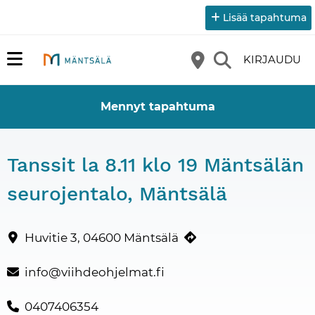
Lisää tapahtuma
KIRJAUDU
Mennyt tapahtuma
Tanssit la 8.11 klo 19 Mäntsälän
seurojentalo, Mäntsälä
Tanssit la 8.11 klo 19 Mäntsälän seurojentalo, Huvitie 3,Mäntsä
Yhteystiedot
Huvitie 3, 04600 Mäntsälä
info@viihdeohjelmat.fi
0407406354