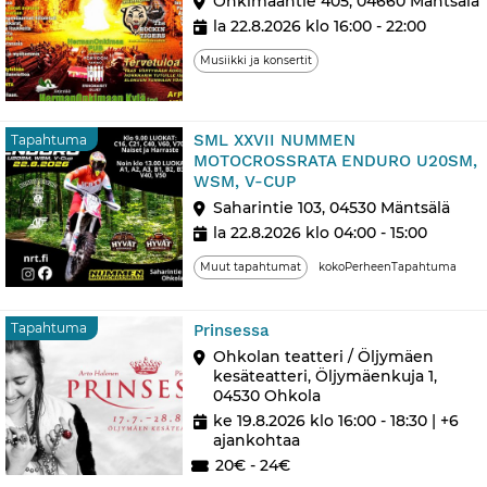
Onkimaantie 405, 04660 Mäntsälä
la 22.8.2026 klo 16:00 - 22:00
Musiikki ja konsertit
SML XXVII NUMMEN
Tapahtuma
MOTOCROSSRATA ENDURO U20SM,
WSM, V-CUP
Saharintie 103, 04530 Mäntsälä
la 22.8.2026 klo 04:00 - 15:00
Muut tapahtumat
kokoPerheenTapahtuma
Tapahtuma
Tapahtuma
Prinsessa
Ohkolan teatteri / Öljymäen
kesäteatteri, Öljymäenkuja 1,
04530 Ohkola
ke 19.8.2026 klo 16:00 - 18:30
| +6
ajankohtaa
20€ - 24€