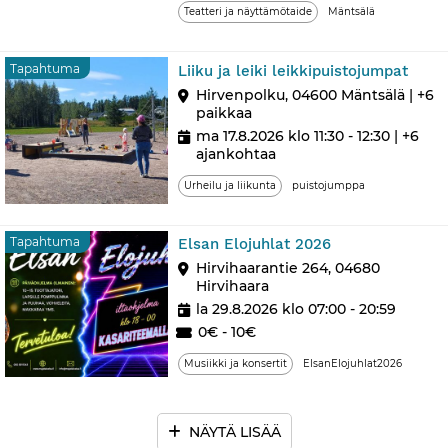
Teatteri ja näyttämötaide
Mäntsälä
Tap
Tapahtuma
Liiku ja leiki leikkipuistojumpat
Hirvenpolku, 04600 Mäntsälä | +6
paikkaa
ma 17.8.2026 klo 11:30 - 12:30
| +6
ajankohtaa
Urheilu ja liikunta
puistojumppa
Tapahtuma
Tapahtuma
Elsan Elojuhlat 2026
Hirvihaarantie 264, 04680
Hirvihaara
la 29.8.2026 klo 07:00 - 20:59
0€ - 10€
Musiikki ja konsertit
ElsanElojuhlat2026
NÄYTÄ LISÄÄ