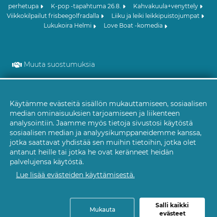
perhetupa
K-pop -tapahtuma 26.8.
Kahvakuula+venyttely
Viikkokilpailut frisbeegolfradalla
Liiku ja leiki leikkipuistojumpat
Lukukoira Helmi
Love Boat -komedia
Muuta suostumuksia
Käytämme evästeitä sisällön mukauttamiseen, sosiaalisen
Evästeet
median ominaisuuksien tarjoamiseen ja liikenteen
analysointiin. Jaamme myös tietoja sivustosi käytöstä
sosiaalisen median ja analyysikumppaneidemme kanssa,
jotka saattavat yhdistää sen muihin tietoihin, jotka olet
antanut heille tai jotka he ovat keränneet heidän
palvelujensa käytöstä.
Lue lisää evästeiden käyttämisestä.
Salli kaikki
Mukauta
evästeet