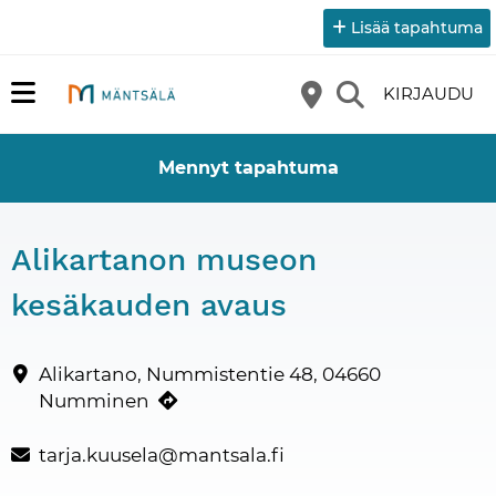
Lisää tapahtuma
KIRJAUDU
Mennyt tapahtuma
Alikartanon museon
kesäkauden avaus
Alikartanon museon kesäkauden avauksessa ohjelmassa on Kartan
Yhteystiedot
Alikartano, Nummistentie 48, 04660
Numminen
tarja.kuusela@mantsala.fi