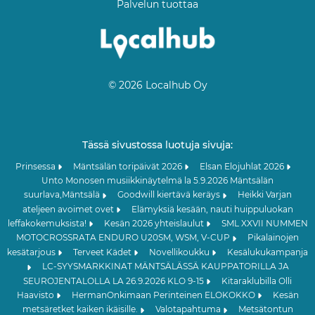
Palvelun tuottaa
© 2026 Localhub Oy
Tässä sivustossa luotuja sivuja:
Prinsessa
Mäntsälän toripäivät 2026
Elsan Elojuhlat 2026
Unto Monosen musiikkinäytelmä la 5.9.2026 Mäntsälän
suurlava,Mäntsälä
Goodwill kiertävä keräys
Heikki Varjan
ateljeen avoimet ovet
Elämyksiä kesään, nauti huippuluokan
leffakokemuksista!
Kesän 2026 yhteislaulut
SML XXVII NUMMEN
MOTOCROSSRATA ENDURO U20SM, WSM, V-CUP
Pikalainojen
kesätarjous
Terveet Kädet
Novellikoukku
Kesälukukampanja
LC-SYYSMARKKINAT MÄNTSÄLÄSSÄ KAUPPATORILLA JA
SEUROJENTALOLLA LA 26.9.2026 KLO 9-15
Kitaraklubilla Olli
Haavisto
HermanOnkimaan Perinteinen ELOKOKKO
Kesän
metsäretket kaiken ikäisille.
Valotapahtuma
Metsätontun