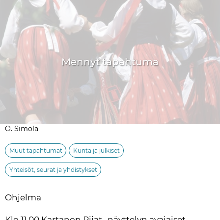
Mennyt tapahtuma
O. Simola
Muut tapahtumat
Kunta ja julkiset
Yhteisöt, seurat ja yhdistykset
Ohjelma
Klo 11.00 Kartanon Piiat -näyttelyn avajaiset 