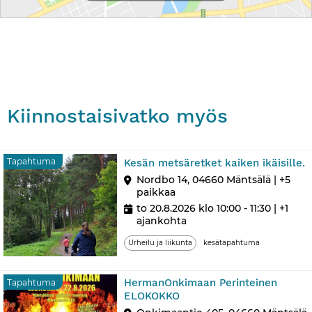
Kiinnostaisivatko myös
T
Tapahtuma
Kesän metsäretket kaiken ikäisille.
Nordbo 14, 04660 Mäntsälä | +5
paikkaa
to 20.8.2026 klo 10:00 - 11:30
| +1
ajankohta
Urheilu ja liikunta
kesätapahtuma
HermanOnkimaan Perinteinen
Tapahtuma
ELOKOKKO