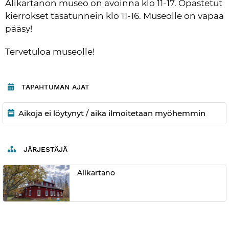
Alikartanon museo on avoinna klo 11-17. Opastetut 
kierrokset tasatunnein klo 11-16. Museolle on vapaa 
pääsy!
Tervetuloa museolle! 
TAPAHTUMAN AJAT
Aikoja ei löytynyt / aika ilmoitetaan myöhemmin
JÄRJESTÄJÄ
Alikartano