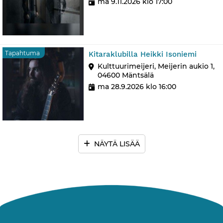
ma 9.11.2026 klo 17:00
Tapah
Tapahtuma
Kitaraklubilla Heikki Isoniemi
Kulttuurimeijeri, Meijerin aukio 1,
04600 Mäntsälä
ma 28.9.2026 klo 16:00
NÄYTÄ LISÄÄ