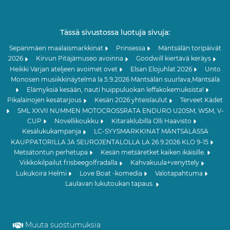
Tässä sivustossa luotuja sivuja:
Sepänmäen maalaismarkkinat
Prinsessa
Mäntsälän toripäivät
2026
Kirvun Pitäjämuseo avoinna
Goodwill kiertävä keräys
Heikki Varjan ateljeen avoimet ovet
Elsan Elojuhlat 2026
Unto
Monosen musiikkinäytelmä la 5.9.2026 Mäntsälän suurlava,Mäntsälä
Elämyksiä kesään, nauti huippuluokan leffakokemuksista!
Pikalainojen kesätarjous
Kesän 2026 yhteislaulut
Terveet Kädet
SML XXVII NUMMEN MOTOCROSSRATA ENDURO U20SM, WSM, V-
CUP
Novellikoukku
Kitaraklubilla Olli Haavisto
Kesälukukampanja
LC-SYYSMARKKINAT MÄNTSÄLÄSSÄ
KAUPPATORILLA JA SEUROJENTALOLLA LA 26.9.2026 KLO 9-15
Metsätontun perhetupa
Kesän metsäretket kaiken ikäisille.
Viikkokilpailut frisbeegolfradalla
Kahvakuula+venyttely
Lukukoira Helmi
Love Boat -komedia
Valotapahtuma
Laulavan lukutoukan tapaus.
Muuta suostumuksia