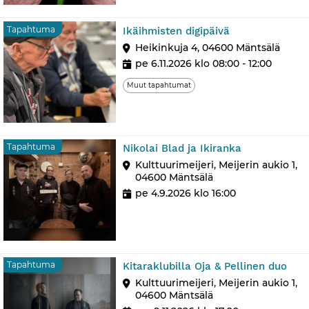
Tapahtuma
Tapahtuma
Ikäihmisten digipäivä
Heikinkuja 4, 04600 Mäntsälä
pe 6.11.2026 klo 08:00 - 12:00
Muut tapahtumat
Tapahtuma
Tapahtuma
Nikolai Blad ja Ikiranka
Kulttuurimeijeri, Meijerin aukio 1,
04600 Mäntsälä
pe 4.9.2026 klo 16:00
Tap
Tapahtuma
Kitaraklubilla Oja & Pellinen duo
Kulttuurimeijeri, Meijerin aukio 1,
04600 Mäntsälä