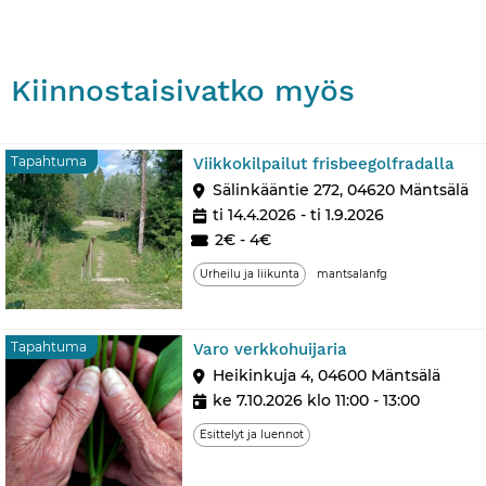
Kiinnostaisivatko myös
Ta
Tapahtuma
Viikkokilpailut frisbeegolfradalla
Sälinkääntie 272, 04620 Mäntsälä
ti 14.4.2026 - ti 1.9.2026
2€ - 4€
Urheilu ja liikunta
mantsalanfg
Tapahtuma
Tapahtuma
Varo verkkohuijaria
Heikinkuja 4, 04600 Mäntsälä
ke 7.10.2026 klo 11:00 - 13:00
Esittelyt ja luennot