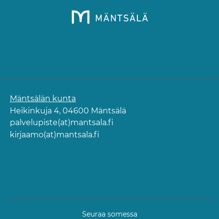
Mäntsälän kunta
Heikinkuja 4, 04600 Mäntsälä
palvelupiste(at)mantsala.fi
kirjaamo(at)mantsala.fi
Seuraa somessa