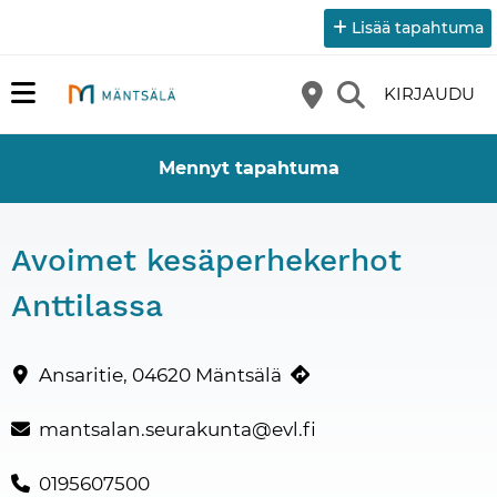
Lisää tapahtuma
KIRJAUDU
Mennyt tapahtuma
Avoimet kesäperhekerhot
Anttilassa
Kesäperhekerhoissa on liikunnallista, koko perheen yhteistä puuha
Yhteystiedot
Ansaritie, 04620 Mäntsälä
mantsalan.seurakunta@evl.fi
0195607500