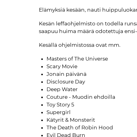
Elämyksiä kesään, nauti huippuluokan
Kesän leffaohjelmisto on todella runsa
saapuu huima määrä odotettuja ensi-i
Kesällä ohjelmistossa ovat mm. 
Masters of The Universe
Scary Movie
Jonain päivänä
Disclosure Day
Deep Water
Couture - Muodin ehdoilla
Toy Story 5
Supergirl
Kätyrit & Monsterit
The Death of Robin Hood
Evil Dead Burn