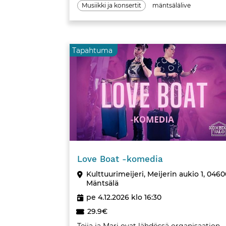
Musiikki ja konsertit
mäntsälälive
Tapahtuma
Tapahtuma
Love Boat -komedia
Kulttuurimeijeri, Meijerin aukio 1, 046
Mäntsälä
pe 4.12.2026 klo 16:30
29.9€