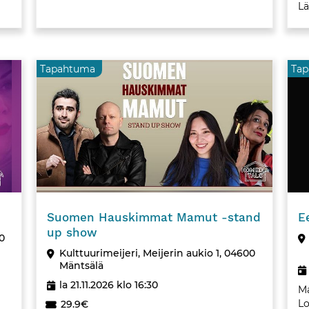
Lä
Tapahtuma
Ta
Tapaht
Suomen Hauskimmat Mamut -stand
E
up show
00
Kulttuurimeijeri, Meijerin aukio 1, 04600
Mäntsälä
la 21.11.2026 klo 16:30
Ma
Lo
29.9€