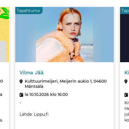
Tapahtuma
Ta
Tapahtuma
Vilma Jää
K
00
Kulttuurimeijeri, Meijerin aukio 1, 04600
Mäntsälä
ta
la 10.10.2026 klo 16:00
-
Ki
He
Lähde: Lippu.fi
jo
a.
ko