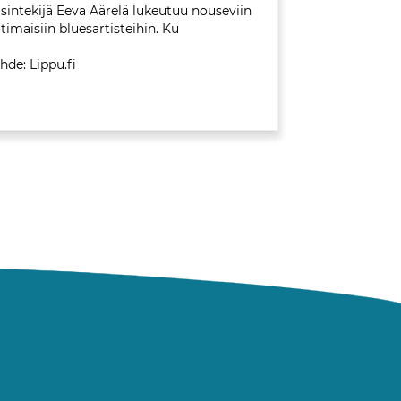
isintekijä Eeva Äärelä lukeutuu nouseviin
timaisiin bluesartisteihin. Ku
hde: Lippu.fi