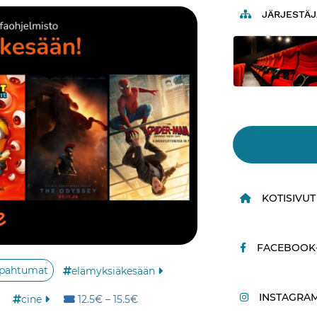
JÄRJESTÄJ
KOTISIVUT
FACEBOOK-
apahtumat
elämyksiäkesään
INSTAGRAM-
Hinta:
cine
12.5€ – 15.5€