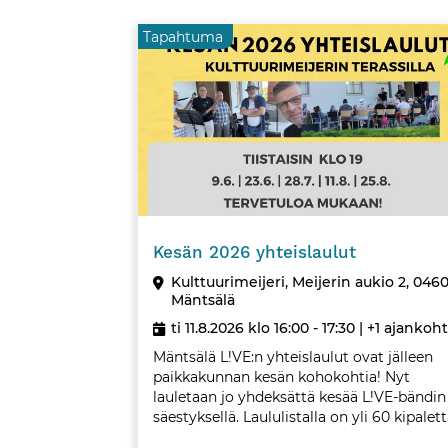
Tapahtuma
Tapahtuma
Kesän 2026 yhteislaulut
Kulttuurimeijeri, Meijerin aukio 2, 046
Mäntsälä
ti 11.8.2026 klo 16:00 - 17:30
| +1 ajankoh
Mäntsälä L!VE:n yhteislaulut ovat jälleen
paikkakunnan kesän kohokohtia! Nyt
lauletaan jo yhdeksättä kesää L!VE-bändin
säestyksellä. Laululistalla on yli 60 kipalett
Myös uusia. Tervetuloa!