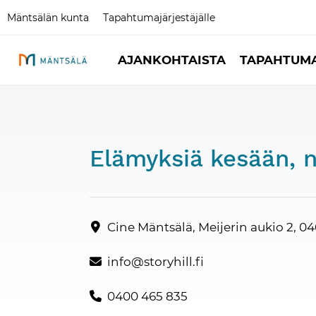
Mäntsälän kunta
Tapahtumajärjestäjälle
AJANKOHTAISTA
TAPAHTUM
Elämyksiä kesään, n
Yhteystiedot
Cine Mäntsälä, Meijerin aukio 2, 0
info@storyhill.fi
0400 465 835