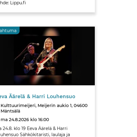
hde: Lippu.fi
pahtuma
uma
Tapahtuma
eva Äärelä & Harri Louhensuo
Kulttuurimeijeri, Meijerin aukio 1, 04600
Mäntsälä
ma 24.8.2026 klo 16:00
 24.8. klo 19 Eeva Äärelä & Harri
uhensuo Sähkökitaristi, laulaja ja