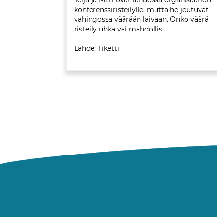
Teija ja Mari ovat lähdössä organisaation
konferenssiristeilylle, mutta he joutuvat
vahingossa väärään laivaan. Onko väärä
risteily uhka vai mahdollis
Lähde: Tiketti