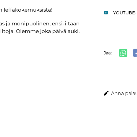
 leffakokemuksista! 
YOUTUBE-
s ja monipuolinen, ensi-iltaan 
ltoja. Olemme joka päivä auki. 
Jaa:
Anna palaut