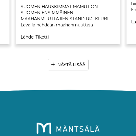
bi
SUOMEN HAUSKIMMAT MAMUT ON
ko
SUOMEN ENSIMMÄINEN
MAAHANMUUTTAJIEN STAND UP -KLUBI
Lä
Lavalla nähdään maahanmuuttaja
koomikoita ja välillä myös vieraileva k
Lähde: Tiketti
NÄYTÄ LISÄÄ