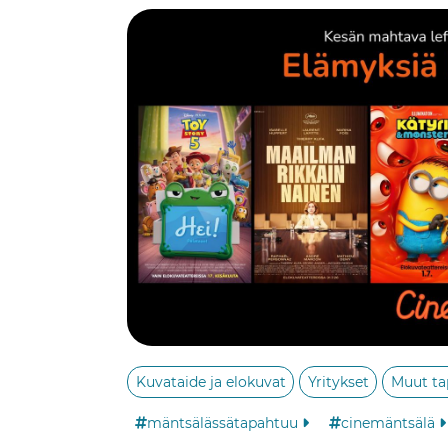
Kuvataide ja elokuvat
Yritykset
Muut t
mäntsälässätapahtuu
cinemäntsälä